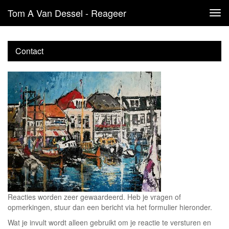
Tom A Van Dessel - Reageer
Tog
navi
Contact
Reacties worden zeer gewaardeerd. Heb je vragen of
opmerkingen, stuur dan een bericht via het formulier hieronder.
Wat je invult wordt alleen gebruikt om je reactie te versturen en